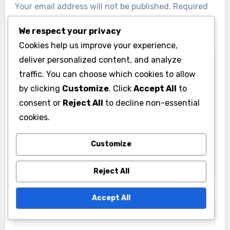
Your email address will not be published.
Required
fields are marked
*
We respect your privacy
Comment
*
Cookies help us improve your experience,
deliver personalized content, and analyze
traffic. You can choose which cookies to allow
by clicking
Customize
. Click
Accept All
to
consent or
Reject All
to decline non-essential
cookies.
Customize
Reject All
Name
*
Accept All