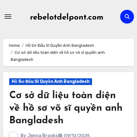
Skip
to
rebelotdelpont.com
content
Home
Hồ Sơ Đấu Sĩ Quyền Anh Bangladesh
Cơ sở dữ liệu toàn diện về hồ sơ võ sĩ quyền anh
Bangladesh
Hồ Sơ Đấu Sĩ Quyền Anh Bangladesh
Cơ sở dữ liệu toàn diện
về hồ sơ võ sĩ quyền anh
Bangladesh
By
Jenna Brooks
09/12/2025