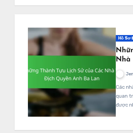
Hồ Sơ 
Nhữn
Nhà 
Jen
Các nhà vô địch quyền anh Ba Lan đã đóng một vai trò
quan tr
được n