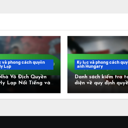
c và phong cách quyền
Kỷ lục và phong cách qu
y Lạp
anh Hungary
Nhà Vô Địch Quyền
Danh sách kiểm tra t
Hy Lạp Nổi Tiếng và
diện về quy định quy
g Cách Đánh Độc
anh Hungary cho các 
Của Họ