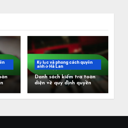
yền
Kỷ lục và phong cách quyền
anh ở Hà Lan
oàn
Danh sách kiểm tra toàn
ền
diện về quy định quyền
võ sĩ
anh tại Hà Lan