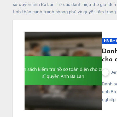
sử quyền anh Ba Lan. Từ các danh hiệu thế giới đế
tinh thần cạnh tranh phong phú và quyết tâm trong
Hồ Sơ 
Danh
cho 
Jen
Danh sách kiểm tra hồ sơ toàn diện cho các võ sĩ quyền
anh Ba 
nghiệp 