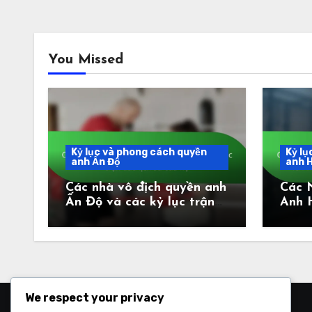
You Missed
Kỷ lục và phong cách quyền
Kỷ lụ
anh Ấn Độ
anh H
Các nhà vô địch quyền anh
Các 
Ấn Độ và các kỷ lục trận
Anh 
đấu lịch sử của họ
Phon
Đáo 
We respect your privacy