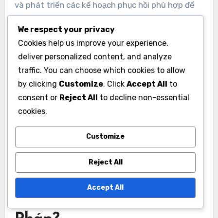
và phát triển các kế hoạch phục hồi phù hợp để
đảm bảo các võ sĩ luôn ở trong tình trạng tốt
We respect your privacy
nhất.
Cookies help us improve your experience,
deliver personalized content, and analyze
traffic. You can choose which cookies to allow
by clicking
Customize
. Click
Accept All
to
consent or
Reject All
to decline non-essential
cookies.
Customize
Reject All
Các tổ chức quyền anh
Accept All
nào quản lý quyền anh