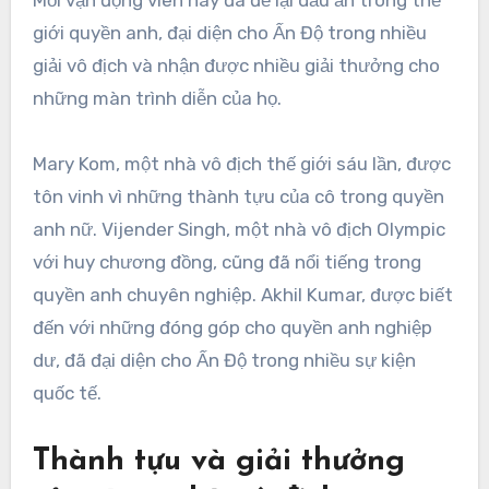
Mỗi vận động viên này đã để lại dấu ấn trong thế
giới quyền anh, đại diện cho Ấn Độ trong nhiều
giải vô địch và nhận được nhiều giải thưởng cho
những màn trình diễn của họ.
Mary Kom, một nhà vô địch thế giới sáu lần, được
tôn vinh vì những thành tựu của cô trong quyền
anh nữ. Vijender Singh, một nhà vô địch Olympic
với huy chương đồng, cũng đã nổi tiếng trong
quyền anh chuyên nghiệp. Akhil Kumar, được biết
đến với những đóng góp cho quyền anh nghiệp
dư, đã đại diện cho Ấn Độ trong nhiều sự kiện
quốc tế.
Thành tựu và giải thưởng