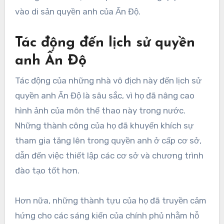
vào di sản quyền anh của Ấn Độ.
Tác động đến lịch sử quyền
anh Ấn Độ
Tác động của những nhà vô địch này đến lịch sử
quyền anh Ấn Độ là sâu sắc, vì họ đã nâng cao
hình ảnh của môn thể thao này trong nước.
Những thành công của họ đã khuyến khích sự
tham gia tăng lên trong quyền anh ở cấp cơ sở,
dẫn đến việc thiết lập các cơ sở và chương trình
đào tạo tốt hơn.
Hơn nữa, những thành tựu của họ đã truyền cảm
hứng cho các sáng kiến của chính phủ nhằm hỗ