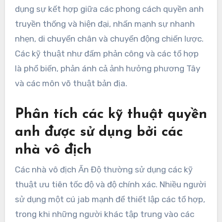
dụng sự kết hợp giữa các phong cách quyền anh
truyền thống và hiện đại, nhấn mạnh sự nhanh
nhẹn, di chuyển chân và chuyển động chiến lược.
Các kỹ thuật như đấm phản công và các tổ hợp
là phổ biến, phản ánh cả ảnh hưởng phương Tây
và các môn võ thuật bản địa.
Phân tích các kỹ thuật quyền
anh được sử dụng bởi các
nhà vô địch
Các nhà vô địch Ấn Độ thường sử dụng các kỹ
thuật ưu tiên tốc độ và độ chính xác. Nhiều người
sử dụng một cú jab mạnh để thiết lập các tổ hợp,
trong khi những người khác tập trung vào các