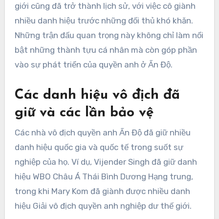
giới cũng đã trở thành lịch sử, với việc cô giành
nhiều danh hiệu trước những đối thủ khó khăn.
Những trận đấu quan trọng này không chỉ làm nổi
bật những thành tựu cá nhân mà còn góp phần
vào sự phát triển của quyền anh ở Ấn Độ.
Các danh hiệu vô địch đã
giữ và các lần bảo vệ
Các nhà vô địch quyền anh Ấn Độ đã giữ nhiều
danh hiệu quốc gia và quốc tế trong suốt sự
nghiệp của họ. Ví dụ, Vijender Singh đã giữ danh
hiệu WBO Châu Á Thái Bình Dương Hạng trung,
trong khi Mary Kom đã giành được nhiều danh
hiệu Giải vô địch quyền anh nghiệp dư thế giới.