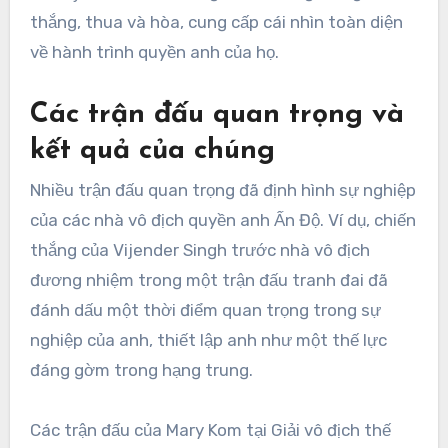
thắng, thua và hòa, cung cấp cái nhìn toàn diện
về hành trình quyền anh của họ.
Các trận đấu quan trọng và
kết quả của chúng
Nhiều trận đấu quan trọng đã định hình sự nghiệp
của các nhà vô địch quyền anh Ấn Độ. Ví dụ, chiến
thắng của Vijender Singh trước nhà vô địch
đương nhiệm trong một trận đấu tranh đai đã
đánh dấu một thời điểm quan trọng trong sự
nghiệp của anh, thiết lập anh như một thế lực
đáng gờm trong hạng trung.
Các trận đấu của Mary Kom tại Giải vô địch thế