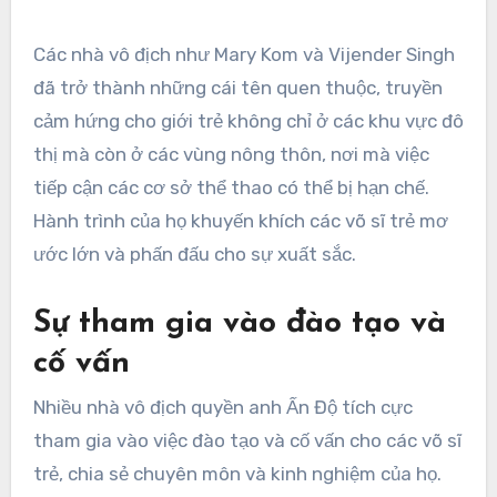
Các nhà vô địch như Mary Kom và Vijender Singh
đã trở thành những cái tên quen thuộc, truyền
cảm hứng cho giới trẻ không chỉ ở các khu vực đô
thị mà còn ở các vùng nông thôn, nơi mà việc
tiếp cận các cơ sở thể thao có thể bị hạn chế.
Hành trình của họ khuyến khích các võ sĩ trẻ mơ
ước lớn và phấn đấu cho sự xuất sắc.
Sự tham gia vào đào tạo và
cố vấn
Nhiều nhà vô địch quyền anh Ấn Độ tích cực
tham gia vào việc đào tạo và cố vấn cho các võ sĩ
trẻ, chia sẻ chuyên môn và kinh nghiệm của họ.