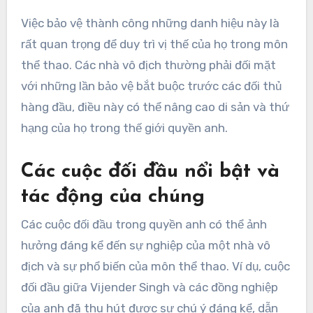
Việc bảo vệ thành công những danh hiệu này là
rất quan trọng để duy trì vị thế của họ trong môn
thể thao. Các nhà vô địch thường phải đối mặt
với những lần bảo vệ bắt buộc trước các đối thủ
hàng đầu, điều này có thể nâng cao di sản và thứ
hạng của họ trong thế giới quyền anh.
Các cuộc đối đầu nổi bật và
tác động của chúng
Các cuộc đối đầu trong quyền anh có thể ảnh
hưởng đáng kể đến sự nghiệp của một nhà vô
địch và sự phổ biến của môn thể thao. Ví dụ, cuộc
đối đầu giữa Vijender Singh và các đồng nghiệp
của anh đã thu hút được sự chú ý đáng kể, dẫn