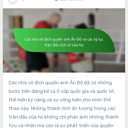
Các nhà vô địch quyền anh Ấn Độ đã có những
bước tiến đáng kể cả ở cấp quốc gia và quốc tế,
thể hiện kỹ năng và sự cống hiến cho môn thể
thao này. Những thành tích ấn tượng trong các
trận đấu của họ không chỉ phản ánh những thành
tựu cá nhân mà còn là sự phát triển của quyền