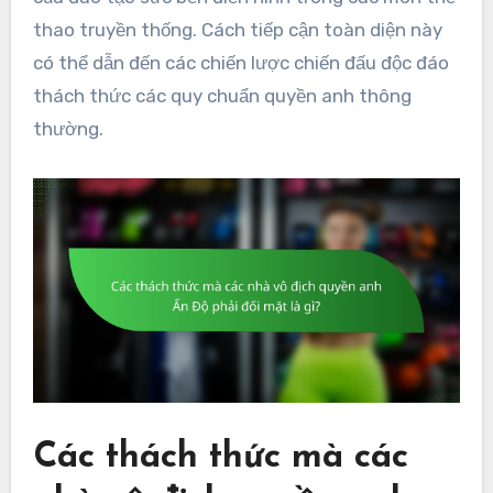
thao truyền thống. Cách tiếp cận toàn diện này
có thể dẫn đến các chiến lược chiến đấu độc đáo
thách thức các quy chuẩn quyền anh thông
thường.
Các thách thức mà các