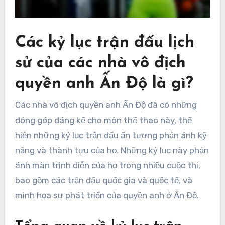
Các kỷ lục trận đấu lịch
sử của các nhà vô địch
quyền anh Ấn Độ là gì?
Các nhà vô địch quyền anh Ấn Độ đã có những
đóng góp đáng kể cho môn thể thao này, thể
hiện những kỷ lục trận đấu ấn tượng phản ánh kỹ
năng và thành tựu của họ. Những kỷ lục này phản
ánh màn trình diễn của họ trong nhiều cuộc thi,
bao gồm các trận đấu quốc gia và quốc tế, và
minh họa sự phát triển của quyền anh ở Ấn Độ.