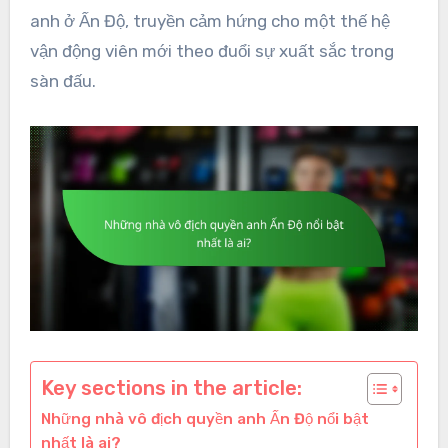
anh ở Ấn Độ, truyền cảm hứng cho một thế hệ
vận động viên mới theo đuổi sự xuất sắc trong
sàn đấu.
Key sections in the article:
Những nhà vô địch quyền anh Ấn Độ nổi bật
nhất là ai?