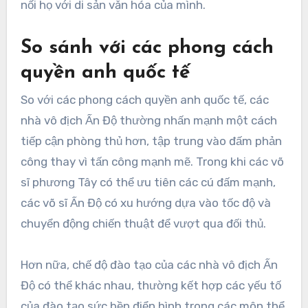
nối họ với di sản văn hóa của mình.
So sánh với các phong cách
quyền anh quốc tế
So với các phong cách quyền anh quốc tế, các
nhà vô địch Ấn Độ thường nhấn mạnh một cách
tiếp cận phòng thủ hơn, tập trung vào đấm phản
công thay vì tấn công mạnh mẽ. Trong khi các võ
sĩ phương Tây có thể ưu tiên các cú đấm mạnh,
các võ sĩ Ấn Độ có xu hướng dựa vào tốc độ và
chuyển động chiến thuật để vượt qua đối thủ.
Hơn nữa, chế độ đào tạo của các nhà vô địch Ấn
Độ có thể khác nhau, thường kết hợp các yếu tố
của đào tạo sức bền điển hình trong các môn thể