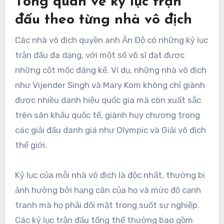
Tổng quan về kỷ lục trận
đấu theo từng nhà vô địch
Các nhà vô địch quyền anh Ấn Độ có những kỷ lục
trận đấu đa dạng, với một số võ sĩ đạt được
những cột mốc đáng kể. Ví dụ, những nhà vô địch
như Vijender Singh và Mary Kom không chỉ giành
được nhiều danh hiệu quốc gia mà còn xuất sắc
trên sân khấu quốc tế, giành huy chương trong
các giải đấu danh giá như Olympic và Giải vô địch
thế giới.
Kỷ lục của mỗi nhà vô địch là độc nhất, thường bị
ảnh hưởng bởi hạng cân của họ và mức độ cạnh
tranh mà họ phải đối mặt trong suốt sự nghiệp.
Các kỷ lục trận đấu tổng thể thường bao gồm