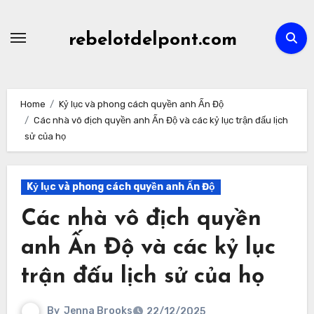
Skip
to
rebelotdelpont.com
content
Home
Kỷ lục và phong cách quyền anh Ấn Độ
Các nhà vô địch quyền anh Ấn Độ và các kỷ lục trận đấu lịch
sử của họ
Kỷ lục và phong cách quyền anh Ấn Độ
Các nhà vô địch quyền
anh Ấn Độ và các kỷ lục
trận đấu lịch sử của họ
By
Jenna Brooks
22/12/2025